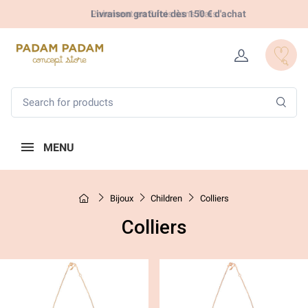
Livraison gratuite dès 150 € d'achat
Paiement en 3 fois sans frais
MENU
Bijoux
Children
Colliers
Colliers