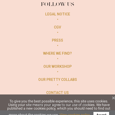
FOLLOW US
LEGAL NOTICE
CGV
PRESS
WHERE WE FIND?
OUR WORKSHOP
OUR PRETTY COLLABS
CONTACT US
To give you the best possible experience, this site uses cookies.
Using your site means your agree to our use of cookies. We have
© Tous droits réservés - Padam Padam Paris
published a new cookies policy, which you should need to find out
more about the cookies we use.
View cookies policy.
Accept