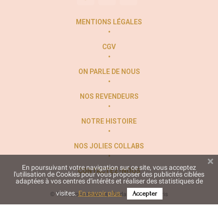
MENTIONS LÉGALES
CGV
ON PARLE DE NOUS
NOS REVENDEURS
NOTRE HISTOIRE
NOS JOLIES COLLABS
En poursuivant votre navigation sur ce site, vous acceptez
CONTACTEZ-NOUS
l'utilisation de Cookies pour vous proposer des publicités ciblées
adaptées à vos centres d'intérêts et réaliser des statistiques de
visites.
En savoir plus.
Accepter
© Tous droits réservés - Padam Padam Paris