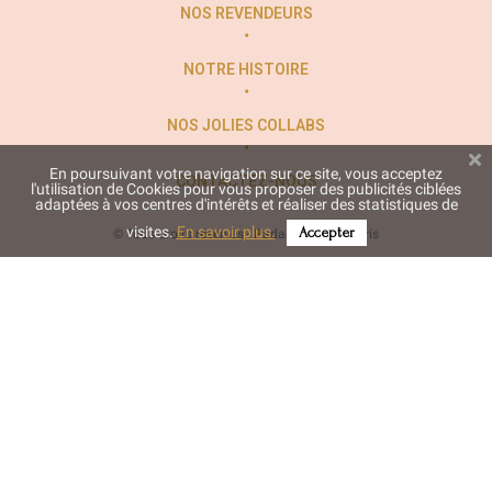
NOS REVENDEURS
NOTRE HISTOIRE
NOS JOLIES COLLABS
En poursuivant votre navigation sur ce site, vous acceptez
CONTACTEZ-NOUS
l'utilisation de Cookies pour vous proposer des publicités ciblées
adaptées à vos centres d'intérêts et réaliser des statistiques de
visites.
En savoir plus.
Accepter
© Tous droits réservés - Padam Padam Paris