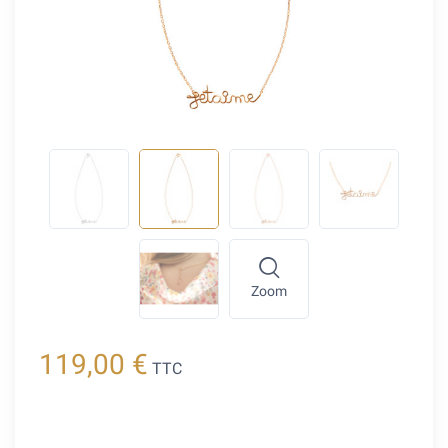
Zoom
119,00 €
TTC