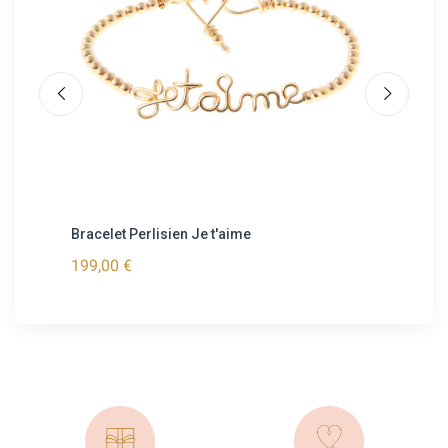
Bracelet Perlisien Je t'aime
Bracele
199,00 €
99,00 